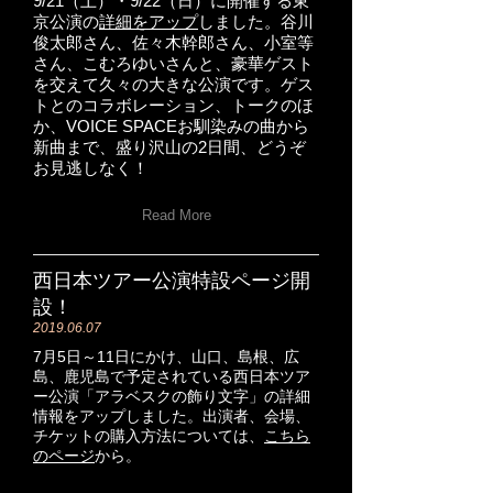
9/21（土）・9/22（日）に開催する東
京公演の
詳細をアップ
しました。谷川
俊太郎さん、佐々木幹郎さん、小室等
さん、こむろゆいさんと、豪華ゲスト
を交えて久々の大きな公演です。ゲス
トとのコラボレーション、トークのほ
か、VOICE SPACEお馴染みの曲から
新曲まで、盛り沢山の2日間、どうぞ
お見逃しなく！
Read More
西日本ツアー公演特設ページ開
設！
2019.06.07
7月5日～11日にかけ、山口、島根、広
島、鹿児島で予定されている西日本ツア
ー公演「アラベスクの飾り文字」の詳細
情報をアップしました。出演者、会場、
チケットの購入方法については、
こちら
のページ
から。