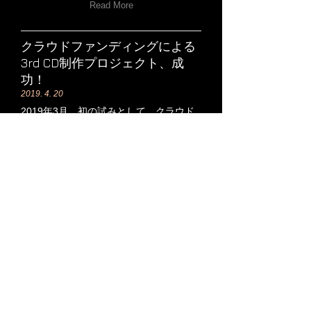
Read More
クラウドファンディングによる
3rd CD制作プロジェクト、成
功！
2019. 4. 20
2019年3月、初の試みとして、クラウド
ファンディングによるCD制作プロジェク
トを実施しました。多数の皆様のご協力
をいただき、113万円を超える支援金が
集まりました！応援していただいた皆様
に、心より感謝申し上げます。今年6月の
リリースに向け、目下制作作業が進行中
です。クラウドファンディングの経緯、
VOICE SPACEの新しいCD「アラベスク
の飾り文字」についての情報は、
こちら
のプロジェクト特設サイト
をご覧下さ
い。
Read More